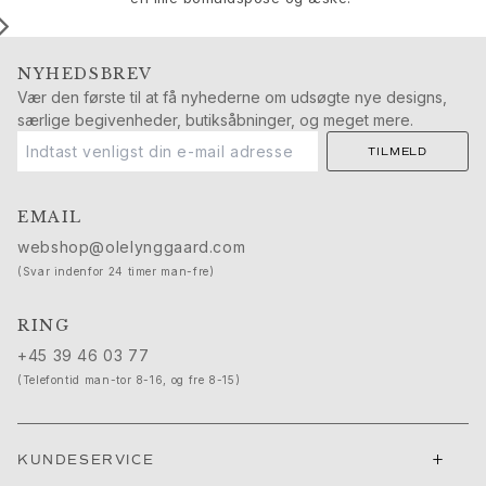
Push presents
Julegaver
Valentinsdag
NYHEDSBREV
Mors dag
Vær den første til at få nyhederne om udsøgte nye designs,
Fars dag
særlige begivenheder, butiksåbninger, og meget mere.
Passion
TILMELD
Dyr
Farver
EMAIL
Blomster
Natur
webshop@olelynggaard.com
Havet
(Svar indenfor 24 timer man-fre)
Romantik
Symboler
RING
Opdag
+45 39 46 03 77
Nyheder
(Telefontid man-tor 8-16, og fre 8-15)
Mest populære
En ikonisk begyndelse
Se smykkerne | A Place for Dreams
+
KUNDESERVICE
Ruud bryllupssmykker