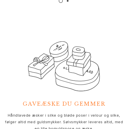
Nature
Winter Frost
Lotus Pavé
Celebration
Love Bands
Forever Love
Love Rings
The Ring
Guides
Forlovelse- & Bryllupsguide
Diamantguide
Størrelsesguide
Gaver
Images_Gifts
Anledning
GAVEÆSKE DU GEMMER
Dimissionsgaver
Hestens år
V
Håndlavede æsker i silke og bløde poser i velour og silke,
Bryllupsdag
følger altid med guldsmykker. Sølvsmykker leveres altid, med
Fødselsdagsgaver
en lille bomuldspose og æske.