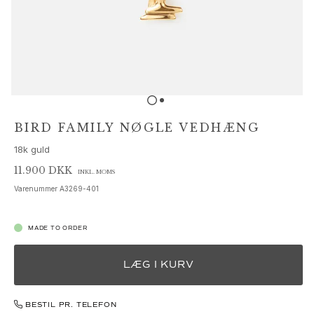
Sæt
Tilbehør
NYHEDER
MEST POPULÆRE
HIGH JEWELLERY
Kollektioner
Elephant
Shooting Stars
BIRD FAMILY NØGLE VEDHÆNG
Nature
18k guld
Lotus
Bird Family
11.900 DKK
INKL. MOMS
Life
Varenummer
A3269-401
Horse
Forest
MADE TO ORDER
Leaves
BoHo
LÆG I KURV
Snakes
Young Fish
Love
BESTIL PR. TELEFON