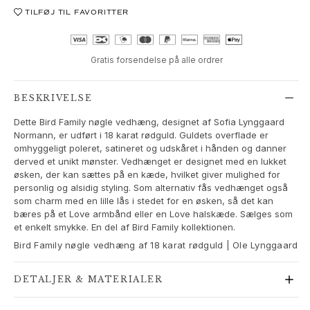
Love Bands
TILFØJ TIL FAVORITTER
Under the Sea
Wild Rose
Funky Stars
Gratis forsendelse på alle ordrer
Hearts
Images_Collections
BESKRIVELSE
SE ALLE KOLLEKTIONER
Dette Bird Family nøgle vedhæng, designet af Sofia Lynggaard
Materiale
Normann, er udført i 18 karat rødguld. Guldets overflade er
Guld
omhyggeligt poleret, satineret og udskåret i hånden og danner
Hvidguld
derved et unikt mønster. Vedhænget er designet med en lukket
Rosaguld
øsken, der kan sættes på en kæde, hvilket giver mulighed for
personlig og alsidig styling. Som alternativ fås vedhænget også
Sølv
som charm med en lille lås i stedet for en øsken, så det kan
Diamanter
bæres på et Love armbånd eller en Love halskæde. Sælges som
Pavé diamanter
et enkelt smykke. En del af Bird Family kollektionen.
Ædelsten
Bird Family nøgle vedhæng af 18 karat rødguld | Ole Lynggaard
Perler
Læder
DETALJER & MATERIALER
Silke
Guld ringe til kvinder