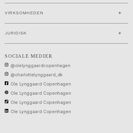
Cannes filmfestival edit
Sculpted Silhouettes Edit
+
VIRKSOMHEDEN
Personaliserede gaver
Gaver i sølv
+
Gaver til hende
JURIDISK
Gaver til ham
Til Ham
Images_For Him
SOCIALE MEDIER
Kategorier
@olelynggaardcopenhagen
Ringe
@charlottelynggaard_dk
Armbånd
Halskæder
Ole Lynggaard Copenhagen
Manchetknapper
Ole Lynggaard Copenhagen
Charms
Ole Lynggaard Copenhagen
Brocher
Ole Lynggaard Copenhagen
Nøgleringe
Kollektioner
Julius