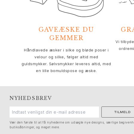
Solitaire
Nature
Winter Frost
Lotus Pavé
GAVEÆSKE DU
GR
Celebration
GEMMER
Love Bands
Vi tilbyd
Forever Love
ordremi
Håndlavede æsker i silke og bløde poser i
Love Rings
velour og silke, følger altid med
The Ring
guldsmykker. Sølvsmykker leveres altid, med
Guides
en lille bomuldspose og æske.
Forlovelse- & Bryllupsguide
Diamantguide
Størrelsesguide
Gaver
NYHEDSBREV
Images_Gifts
Anledning
TILMELD
Dimissionsgaver
Vær den første til at få nyhederne om udsøgte nye designs, særlige begivenh
Hestens år
butiksåbninger, og meget mere.
Bryllupsdag