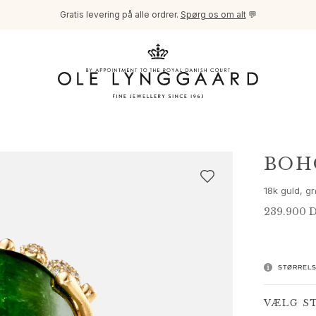
Gratis levering på alle ordrer.
Spørg os om alt
💬
BOH
18k guld, g
239.900 
STØRRELS
VÆLG S