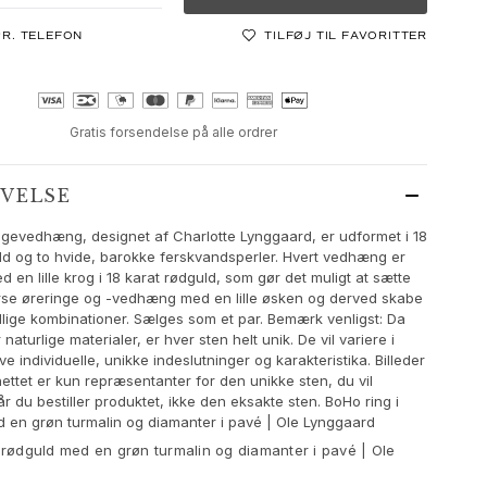
PR. TELEFON
TILFØJ TIL FAVORITTER
Gratis forsendelse på alle ordrer
IVELSE
ngevedhæng, designet af Charlotte Lynggaard, er udformet i 18
ld og to hvide, barokke ferskvandsperler. Hvert vedhæng er
 en lille krog i 18 karat rødguld, som gør det muligt at sætte
rse øreringe og -vedhæng med en lille øsken og derved skabe
ellige kombinationer. Sælges som et par. Bemærk venligst: Da
naturlige materialer, er hver sten helt unik. De vil variere i
e individuelle, unikke indeslutninger og karakteristika. Billeder
nettet er kun repræsentanter for den unikke sten, du vil
r du bestiller produktet, ikke den eksakte sten. BoHo ring i
 en grøn turmalin og diamanter i pavé | Ole Lynggaard
 rødguld med en grøn turmalin og diamanter i pavé | Ole