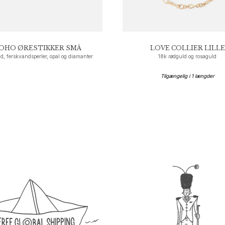
OHO ØRESTIKKER SMÅ
LOVE COLLIER LILLE
d, ferskvandsperler, opal og diamanter
18k rødguld og rosaguld
Tilgængelig i
1
længder