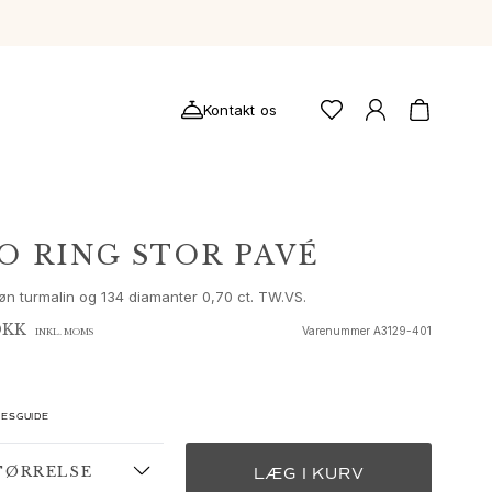
Kontakt os
O RING STOR PAVÉ
røn turmalin og 134 diamanter 0,70 ct. TW.VS.
DKK
Varenummer
A3129-401
INKL. MOMS
ESGUIDE
TØRRELSE
LÆG I KURV