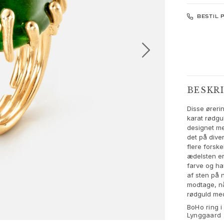
BESTIL 
BESKR
Disse øreri
karat rødgu
designet med
det på dive
flere forsk
ædelsten er 
farve og hav
af sten på 
modtage, nå
rødguld med
BoHo ring i
Lynggaard