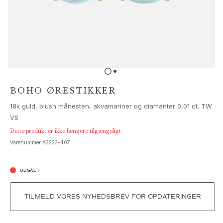
Sæt
Tilbehør
NYHEDER
MEST POPULÆRE
HIGH JEWELLERY
Kollektioner
Elephant
Shooting Stars
BOHO ØRESTIKKER
Nature
18k guld, blush månesten, akvamariner og diamanter 0,01 ct. TW
Lotus
VS
Bird Family
Life
Dette produkt er ikke længere tilgængeligt
Varenummer
A3223-407
Horse
Forest
Leaves
UDGÅET
BoHo
Snakes
TILMELD VORES NYHEDSBREV FOR OPDATERINGER
Young Fish
Love