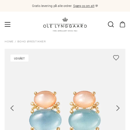
Gratis levering på alle ordrer.
Spørg os om alt
💬
Smykker
HOME
/
BOHO ØRESTIKKER
Images_Fine Jewellery
Kategorier
UDGÅET
Ringe
Vedhæng
Halskæder
Øreringe par
Øreringe singles
Øreringevedhæng
Armbånd
Charms
Brocher
Perlekæder og kuglelåse