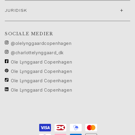
Push presents
+
Julegaver
JURIDISK
Valentinsdag
Mors dag
Fars dag
SOCIALE MEDIER
Passion
@olelynggaardcopenhagen
Dyr
@charlottelynggaard_dk
Farver
Blomster
Ole Lynggaard Copenhagen
Natur
Ole Lynggaard Copenhagen
Havet
Ole Lynggaard Copenhagen
Romantik
Symboler
Ole Lynggaard Copenhagen
Opdag
Nyheder
Mest populære
En ikonisk begyndelse
Se smykkerne | A Place for Dreams
Ruud bryllupssmykker