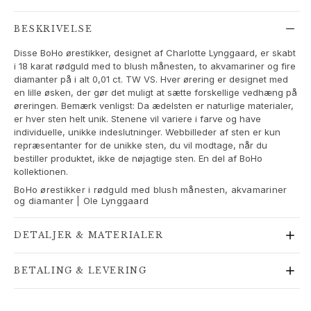
Love Bands
Under the Sea
BESKRIVELSE
Wild Rose
Disse BoHo ørestikker, designet af Charlotte Lynggaard, er skabt
Funky Stars
i 18 karat rødguld med to blush månesten, to akvamariner og fire
Hearts
diamanter på i alt 0,01 ct. TW VS. Hver ørering er designet med
Images_Collections
en lille øsken, der gør det muligt at sætte forskellige vedhæng på
øreringen. Bemærk venligst: Da ædelsten er naturlige materialer,
SE ALLE KOLLEKTIONER
er hver sten helt unik. Stenene vil variere i farve og have
Materiale
individuelle, unikke indeslutninger. Webbilleder af sten er kun
Guld
repræsentanter for de unikke sten, du vil modtage, når du
Hvidguld
bestiller produktet, ikke de nøjagtige sten. En del af BoHo
kollektionen.
Rosaguld
Sølv
BoHo ørestikker i rødguld med blush månesten, akvamariner
og diamanter | Ole Lynggaard
Diamanter
Pavé diamanter
DETALJER & MATERIALER
Ædelsten
Perler
BETALING & LEVERING
Læder
Silke
Guld ringe til kvinder