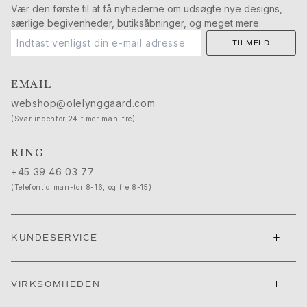
Nature
Vær den første til at få nyhederne om udsøgte nye designs,
Winter Frost
særlige begivenheder, butiksåbninger, og meget mere.
Lotus Pavé
TILMELD
Celebration
Love Bands
Forever Love
EMAIL
Love Rings
webshop@olelynggaard.com
The Ring
(Svar indenfor 24 timer man-fre)
Guides
Forlovelse- & Bryllupsguide
RING
Diamantguide
+45 39 46 03 77
Størrelsesguide
(Telefontid man-tor 8-16, og fre 8-15)
Gaver
Images_Gifts
Anledning
+
KUNDESERVICE
Dimissionsgaver
Hestens år
Bryllupsdag
+
VIRKSOMHEDEN
Fødselsdagsgaver