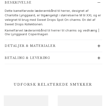
Love Bands
BESKRIVELSE
Under the Sea
Dette kamelfarvede læderarmbånd til herrer, designet af
Wild Rose
Charlotte Lynggaard, er tilgængeligt i størrelserne M til XXL og er
Funky Stars
velegnet til brug med Sweet Drops Spot On charms. En del af
Sweet Drops Kollektionen.
Hearts
Kamelfarvet læderarmbånd til herrer til charms og vedhæng |
Images_Collections
Ole Lynggaard Copenhagen
SE ALLE KOLLEKTIONER
Materiale
DETALJER & MATERIALER
Guld
Hvidguld
BETALING & LEVERING
Rosaguld
Sølv
Diamanter
Pavé diamanter
Ædelsten
UDFORSK RELATEREDE SMYKKER
Perler
Læder
Silke
Guld ringe til kvinder