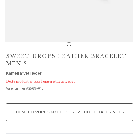
Sæt
Tilbehør
NYHEDER
MEST POPULÆRE
HIGH JEWELLERY
Kollektioner
Elephant
Shooting Stars
SWEET DROPS LEATHER BRACELET
Nature
MEN'S
Lotus
Kamelfarvet læder
Bird Family
Life
Dette produkt er ikke længere tilgængeligt
Horse
Varenummer
A2569-010
Forest
Leaves
BoHo
TILMELD VORES NYHEDSBREV FOR OPDATERINGER
Snakes
Young Fish
Love