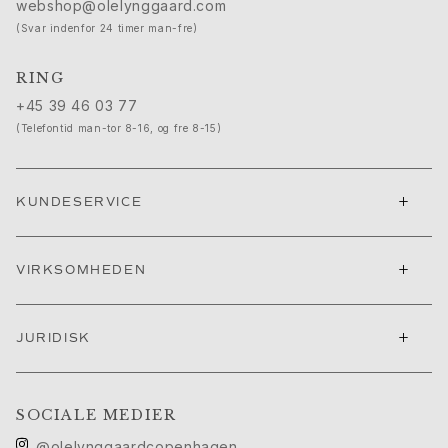
Nature
webshop@olelynggaard.com
Winter Frost
(Svar indenfor 24 timer man-fre)
Lotus Pavé
Celebration
RING
Love Bands
+45 39 46 03 77
Forever Love
(Telefontid man-tor 8-16, og fre 8-15)
Love Rings
The Ring
Guides
+
KUNDESERVICE
Forlovelse- & Bryllupsguide
Diamantguide
Størrelsesguide
+
VIRKSOMHEDEN
Gaver
Images_Gifts
+
Anledning
JURIDISK
Dimissionsgaver
Hestens år
Bryllupsdag
SOCIALE MEDIER
Fødselsdagsgaver
@olelynggaardcopenhagen