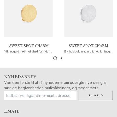
Guld øreringe til kvinder
Guld armbånd til kvinder
Guld halskæder til kvinder
Guld vedhæng til kvinder
Forlovelse & Bryllup
Images_Wedding and engagment
Forlovelse
SWEET SPOT CHARM
SWEET SPOT CHARM
Forlovelsesringe til hende
18k rødguld med mulighed for indgravering
18k hvidguld med mulighed for indgravering
Forlovelsesringe til ham
Bryllup
Vielsesringe til hende
Vielsesringe til ham
NYHEDSBREV
Bryllupsmykker til hende
Vær den første til at få nyhederne om udsøgte nye designs,
Bryllupssmykker til ham
særlige begivenheder, butiksåbninger, og meget mere.
Morgengaver til hende
TILMELD
Morgengaver til ham
Kollektioner
Solitaire
EMAIL