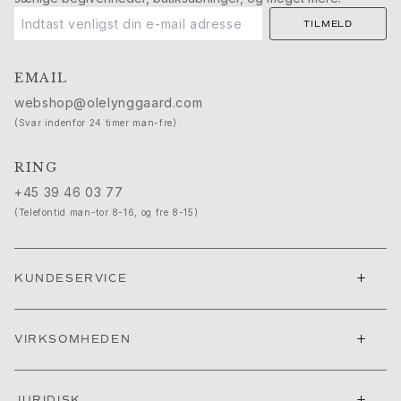
Push presents
TILMELD
Julegaver
Valentinsdag
Mors dag
EMAIL
Fars dag
webshop@olelynggaard.com
Passion
(Svar indenfor 24 timer man-fre)
Dyr
Farver
RING
Blomster
+45 39 46 03 77
Natur
(Telefontid man-tor 8-16, og fre 8-15)
Havet
Romantik
Symboler
+
KUNDESERVICE
Opdag
Nyheder
Mest populære
+
VIRKSOMHEDEN
En ikonisk begyndelse
Se smykkerne | A Place for Dreams
Ruud bryllupssmykker
+
JURIDISK