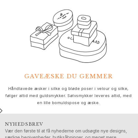
Nature
Winter Frost
Lotus Pavé
Celebration
Love Bands
Forever Love
Love Rings
The Ring
Guides
Forlovelse- & Bryllupsguide
Diamantguide
GAVEÆSKE DU GEMMER
Størrelsesguide
V
Håndlavede æsker i silke og bløde poser i velour og silke,
Gaver
følger altid med guldsmykker. Sølvsmykker leveres altid, med
Images_Gifts
en lille bomuldspose og æske.
Anledning
Dimissionsgaver
Hestens år
NYHEDSBREV
Bryllupsdag
Vær den første til at få nyhederne om udsøgte nye designs,
Fødselsdagsgaver
særlige begivenheder, butiksåbninger, og meget mere.