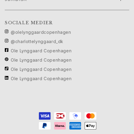
Cannes filmfestival edit
Sculpted Silhouettes Edit
Personaliserede gaver
SOCIALE MEDIER
Gaver i sølv
@olelynggaardcopenhagen
Gaver til hende
Gaver til ham
@charlottelynggaard_dk
Til Ham
Ole Lynggaard Copenhagen
Images_For Him
Ole Lynggaard Copenhagen
Kategorier
Ole Lynggaard Copenhagen
Ringe
Armbånd
Ole Lynggaard Copenhagen
Halskæder
Manchetknapper
Charms
Brocher
Nøgleringe
Kollektioner
Julius