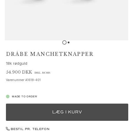
Sæt
Tilbehør
NYHEDER
MEST POPULÆRE
HIGH JEWELLERY
Kollektioner
Elephant
Shooting Stars
DRÅBE MANCHETKNAPPER
Nature
18k rødguld
Lotus
Bird Family
54.900 DKK
INKL. MOMS
Life
Varenummer
A1618-401
Horse
Forest
MADE TO ORDER
Leaves
BoHo
LÆG I KURV
Snakes
Young Fish
Love
BESTIL PR. TELEFON