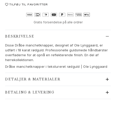
Love Bands
TILFØJ TIL FAVORITTER
Under the Sea
Wild Rose
Funky Stars
Gratis forsendelse på alle ordrer
Hearts
Images_Collections
BESKRIVELSE
SE ALLE KOLLEKTIONER
Disse Dråbe manchetknapper, designet af Ole Lynggaard, er
Materiale
udført i 18 karat rødguld. Professionelle guldsmede håndbørster
Guld
overfladerne for at opnå en reflekterende finish. En del af
Hvidguld
herrekollektionen.
Rosaguld
Dråbe manchetknapper i tekstureret rødguld | Ole Lynggaard
Sølv
Diamanter
DETALJER & MATERIALER
Pavé diamanter
Ædelsten
BETALING & LEVERING
Perler
Læder
Silke
Guld ringe til kvinder