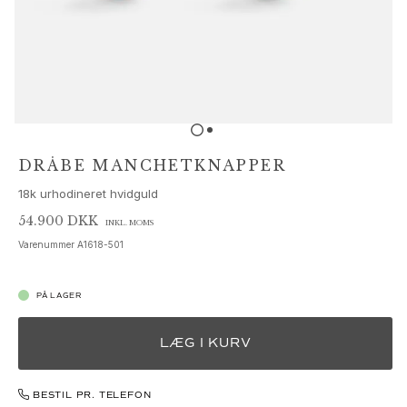
Sæt
Tilbehør
NYHEDER
MEST POPULÆRE
HIGH JEWELLERY
Kollektioner
Elephant
Shooting Stars
DRÅBE MANCHETKNAPPER
Nature
18k urhodineret hvidguld
Lotus
Bird Family
54.900 DKK
INKL. MOMS
Life
Varenummer
A1618-501
Horse
Forest
PÅ LAGER
Leaves
BoHo
LÆG I KURV
Snakes
Young Fish
Love
BESTIL PR. TELEFON