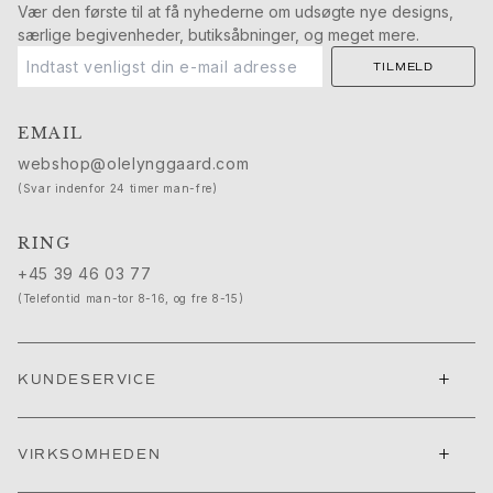
Push presents
Vær den første til at få nyhederne om udsøgte nye designs,
særlige begivenheder, butiksåbninger, og meget mere.
Julegaver
Valentinsdag
TILMELD
Mors dag
Fars dag
EMAIL
Passion
webshop@olelynggaard.com
Dyr
(Svar indenfor 24 timer man-fre)
Farver
Blomster
RING
Natur
+45 39 46 03 77
Havet
Romantik
(Telefontid man-tor 8-16, og fre 8-15)
Symboler
Opdag
+
Nyheder
KUNDESERVICE
Mest populære
En ikonisk begyndelse
+
VIRKSOMHEDEN
Se smykkerne | A Place for Dreams
Ruud bryllupssmykker