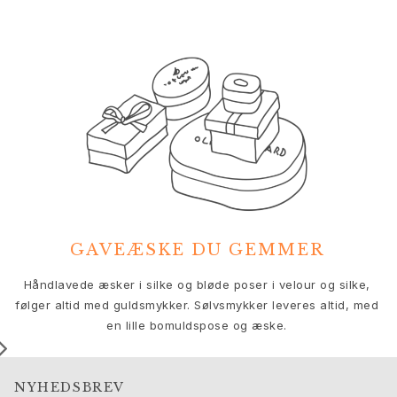
Nature
Winter Frost
Lotus Pavé
Celebration
Love Bands
Forever Love
Love Rings
The Ring
Guides
Forlovelse- & Bryllupsguide
Diamantguide
Størrelsesguide
GAVEÆSKE DU GEMMER
Gaver
Images_Gifts
V
Håndlavede æsker i silke og bløde poser i velour og silke,
Anledning
følger altid med guldsmykker. Sølvsmykker leveres altid, med
Dimissionsgaver
en lille bomuldspose og æske.
Hestens år
Bryllupsdag
Fødselsdagsgaver
NYHEDSBREV