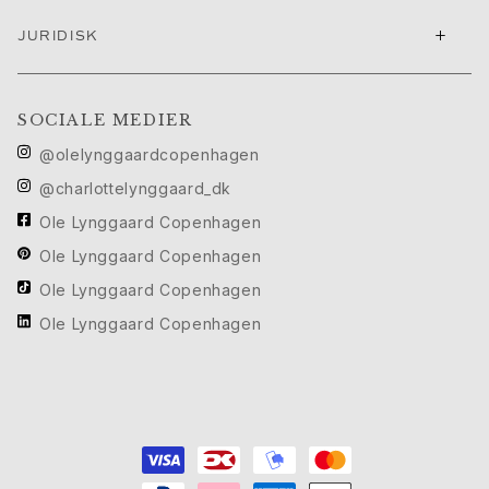
Cannes filmfestival edit
+
JURIDISK
Sculpted Silhouettes Edit
Personaliserede gaver
Gaver i sølv
SOCIALE MEDIER
Gaver til hende
Gaver til ham
@olelynggaardcopenhagen
Til Ham
@charlottelynggaard_dk
Images_For Him
Ole Lynggaard Copenhagen
Kategorier
Ringe
Ole Lynggaard Copenhagen
Armbånd
Ole Lynggaard Copenhagen
Halskæder
Ole Lynggaard Copenhagen
Manchetknapper
Charms
Brocher
Nøgleringe
Kollektioner
Julius