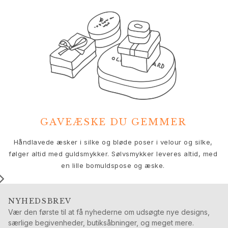
Nature
Winter Frost
Lotus Pavé
Celebration
Love Bands
Forever Love
Love Rings
The Ring
Guides
Forlovelse- & Bryllupsguide
GAVEÆSKE DU GEMMER
Diamantguide
Størrelsesguide
V
Håndlavede æsker i silke og bløde poser i velour og silke,
Gaver
følger altid med guldsmykker. Sølvsmykker leveres altid, med
Images_Gifts
en lille bomuldspose og æske.
Anledning
Dimissionsgaver
Hestens år
NYHEDSBREV
Bryllupsdag
Vær den første til at få nyhederne om udsøgte nye designs,
Fødselsdagsgaver
særlige begivenheder, butiksåbninger, og meget mere.