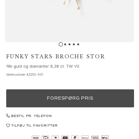
Sæt
Tilbehør
NYHEDER
MEST POPULÆRE
HIGH JEWELLERY
Kollektioner
Elephant
Shooting Stars
FUNKY STARS BROCHE STOR
Nature
18k guld og diamanter 8,38 ct. TW VS
Lotus
Bird Family
Varenummer
A3255-401
Life
Horse
Forest
FORESPØRG PRIS
Leaves
BoHo
BESTIL PR. TELEFON
Snakes
TILFØJ TIL FAVORITTER
Young Fish
Love