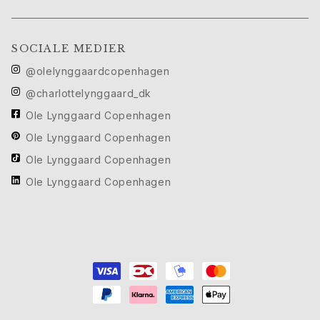
Cannes filmfestival edit
Sculpted Silhouettes Edit
Personaliserede gaver
SOCIALE MEDIER
Gaver i sølv
@olelynggaardcopenhagen
Gaver til hende
@charlottelynggaard_dk
Gaver til ham
Til Ham
Ole Lynggaard Copenhagen
Images_For Him
Ole Lynggaard Copenhagen
Kategorier
Ole Lynggaard Copenhagen
Ringe
Ole Lynggaard Copenhagen
Armbånd
Halskæder
Manchetknapper
Charms
Brocher
Nøgleringe
Kollektioner
Julius