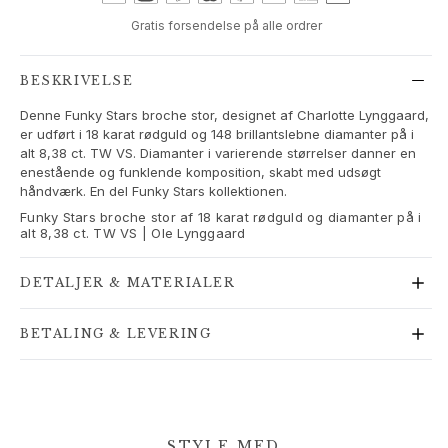
Love Bands
Gratis forsendelse på alle ordrer
Under the Sea
Wild Rose
Funky Stars
BESKRIVELSE
Hearts
Denne Funky Stars broche stor, designet af Charlotte Lynggaard,
Images_Collections
er udført i 18 karat rødguld og 148 brillantslebne diamanter på i
SE ALLE KOLLEKTIONER
alt 8,38 ct. TW VS. Diamanter i varierende størrelser danner en
enestående og funklende komposition, skabt med udsøgt
Materiale
håndværk. En del Funky Stars kollektionen.
Guld
Funky Stars broche stor af 18 karat rødguld og diamanter på i
Hvidguld
alt 8,38 ct. TW VS | Ole Lynggaard
Rosaguld
Sølv
DETALJER & MATERIALER
Diamanter
Pavé diamanter
BETALING & LEVERING
Ædelsten
Perler
Læder
Silke
Guld ringe til kvinder
STYLE MED