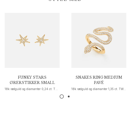
Guld øreringe til kvinder
Guld armbånd til kvinder
Guld halskæder til kvinder
Guld vedhæng til kvinder
Forlovelse & Bryllup
Images_Wedding and engagment
Forlovelse
Forlovelsesringe til hende
Forlovelsesringe til ham
Bryllup
Vielsesringe til hende
FUNKY STARS
SNAKES RING MEDIUM
Vielsesringe til ham
ØRERSTIKKER SMALL
PAVÉ
Bryllupsmykker til hende
18k rødguld og diamanter 0,24 ct. TW. VS.
18k rødguld og diamanter 1,35 ct. TW. VS.
Bryllupssmykker til ham
Morgengaver til hende
Morgengaver til ham
Kollektioner
Solitaire