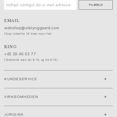
Push presents
TILMELD
Julegaver
Valentinsdag
EMAIL
Mors dag
Fars dag
webshop@olelynggaard.com
Passion
(Svar indenfor 24 timer man-fre)
Dyr
Farver
RING
Blomster
+45 39 46 03 77
Natur
(Telefontid man-tor 8-16, og fre 8-15)
Havet
Romantik
Symboler
+
KUNDESERVICE
Opdag
Nyheder
+
Mest populære
VIRKSOMHEDEN
En ikonisk begyndelse
Se smykkerne | A Place for Dreams
+
JURIDISK
Ruud bryllupssmykker