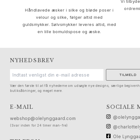
Vi tilbyd
Solitaire
ordremi
Nature
Håndlavede æsker i silke og bløde poser i
velour og silke, følger altid med
Winter Frost
guldsmykker. Sølvsmykker leveres altid, med
Lotus Pavé
en lille bomuldspose og æske.
Celebration
Love Bands
Forever Love
Love Rings
NYHEDSBREV
The Ring
Guides
TILMELD
Forlovelse- & Bryllupsguide
Diamantguide
Vær den første til at få nyhederne om udsøgte nye designs, særlige begivenh
butiksåbninger, og meget mere.
Størrelsesguide
Gaver
E-MAIL
SOCIALE 
Images_Gifts
Anledning
@olelyngg
webshop@olelynggaard.com
Dimissionsgaver
(Svar inden for 24 timer man-fre)
@charlotte
Hestens år
Ole Lyngga
Bryllupsdag