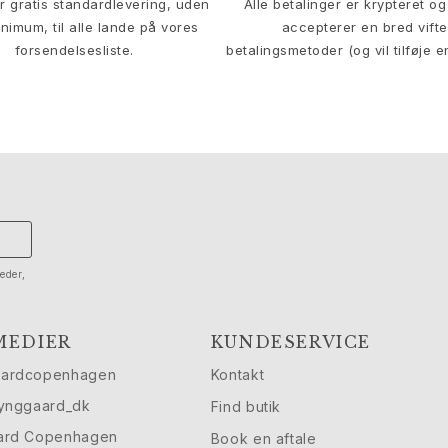
er gratis standardlevering, uden
Alle betalinger er krypteret og 
nimum, til alle lande på vores
accepterer en bred vifte
forsendelsesliste.
betalingsmetoder (og vil tilføje e
eder,
MEDIER
KUNDESERVICE
aardcopenhagen
Kontakt
lynggaard_dk
Find butik
ard Copenhagen
Book en aftale