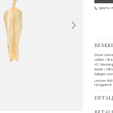
BESTIL 
BESKR
Disse Leave
udført i 18
VS. Mesterg
blade i hånd
Sælges som 
Leaves Koll
Lynggaard
DETAL
BETAL