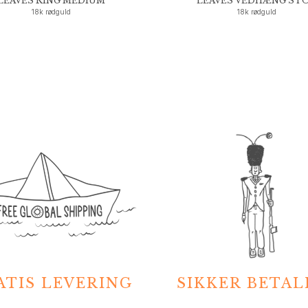
LEAVES RING MEDIUM
LEAVES VEDHÆNG ST
18k rødguld
18k rødguld
ATIS LEVERING
SIKKER BETAL