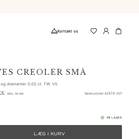
Kontakt os
VES CREOLER SMÅ
 og diamanter 0,02 ct. TW. VS.
KK
Varenummer
A2878-401
INKL. MOMS
PÅ LAGER
LÆG I KURV