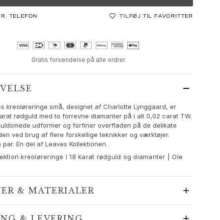
PR. TELEFON
TILFØJ TIL FAVORITTER
Gratis forsendelse på alle ordrer
IVELSE
s kreoløreringe små, designet af Charlotte Lynggaard, er
 karat rødguld med to forrevne diamanter på i alt 0,02 carat TW.
uldsmede udformer og forfiner overfladen på de delikate
en ved brug af flere forskellige teknikker og værktøjer.
par. En del af Leaves Kollektionen.
ektion kreoløreringe i 18 karat rødguld og diamanter | Ole
JER & MATERIALER
ING & LEVERING