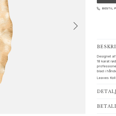
BESTIL 
BESKR
Designet af
18 karat rød
professione
blad i hånd
Leaves Koll
DETAL
BETAL