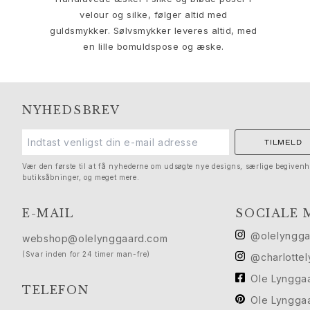
Solitaire
velour og silke, følger altid med
Nature
guldsmykker. Sølvsmykker leveres altid, med
Winter Frost
en lille bomuldspose og æske.
Lotus Pavé
Celebration
Love Bands
Forever Love
NYHEDSBREV
Love Rings
The Ring
TILMELD
Guides
Vær den første til at få nyhederne om udsøgte nye designs, særlige begivenh
Forlovelse- & Bryllupsguide
butiksåbninger, og meget mere.
Diamantguide
Størrelsesguide
E-MAIL
SOCIALE 
Gaver
@olelyngg
Images_Gifts
webshop@olelynggaard.com
Anledning
(Svar inden for 24 timer man-fre)
@charlotte
Dimissionsgaver
Ole Lyngga
Hestens år
TELEFON
Ole Lyngga
Bryllupsdag