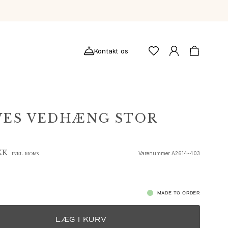
Kontakt os
VES VEDHÆNG STOR
KK
Varenummer
A2614-403
INKL. MOMS
MADE TO ORDER
LÆG I KURV