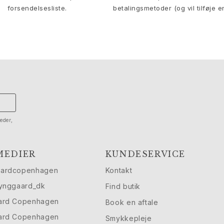
forsendelsesliste.
betalingsmetoder (og vil tilføje e
eder,
MEDIER
KUNDESERVICE
aardcopenhagen
Kontakt
lynggaard_dk
Find butik
ard Copenhagen
Book en aftale
ard Copenhagen
Smykkepleje