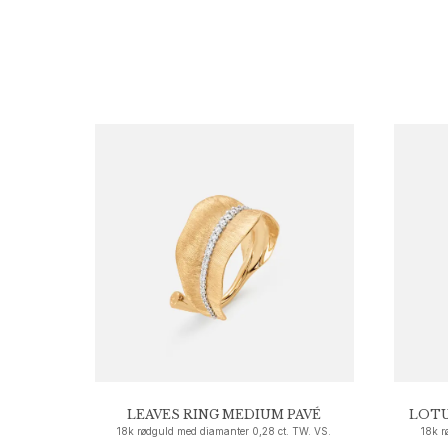
Love
Love Bands
Under the Sea
Wild Rose
Funky Stars
Hearts
Images_Collections
SE ALLE KOLLEKTIONER
Materiale
Guld
Hvidguld
Rosaguld
Sølv
Diamanter
Pavé diamanter
Ædelsten
Perler
LEAVES RING MEDIUM PAVÉ
LOTU
Læder
18k rødguld med diamanter 0,28 ct. TW. VS.
18k r