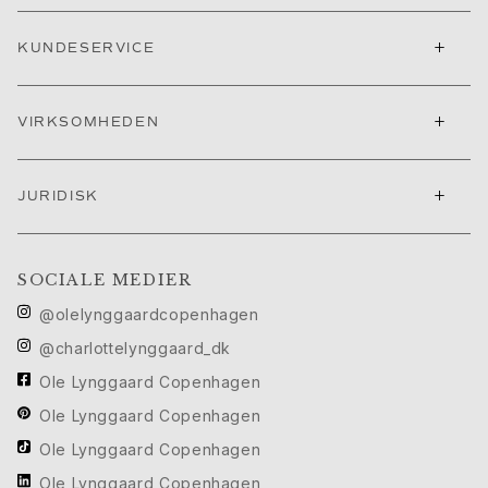
Nature
Winter Frost
+
KUNDESERVICE
Lotus Pavé
Celebration
Love Bands
+
VIRKSOMHEDEN
Forever Love
Love Rings
The Ring
+
JURIDISK
Guides
Forlovelse- & Bryllupsguide
Diamantguide
SOCIALE MEDIER
Størrelsesguide
@olelynggaardcopenhagen
Gaver
Images_Gifts
@charlottelynggaard_dk
Anledning
Ole Lynggaard Copenhagen
Dimissionsgaver
Ole Lynggaard Copenhagen
Hestens år
Bryllupsdag
Ole Lynggaard Copenhagen
Fødselsdagsgaver
Ole Lynggaard Copenhagen