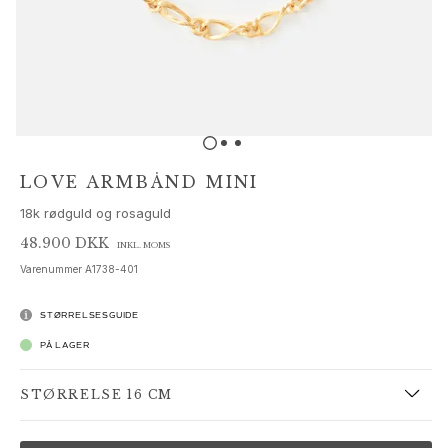
Sæt
Tilbehør
NYHEDER
MEST POPULÆRE
HIGH JEWELLERY
Kollektioner
Elephant
Shooting Stars
LOVE ARMBÅND MINI
Nature
18k rødguld og rosaguld
Lotus
Bird Family
48.900 DKK
INKL. MOMS
Life
Varenummer
A1738-401
Horse
Forest
STØRRELSESGUIDE
Leaves
PÅ LAGER
BoHo
Snakes
STØRRELSE 16 CM
Young Fish
Love