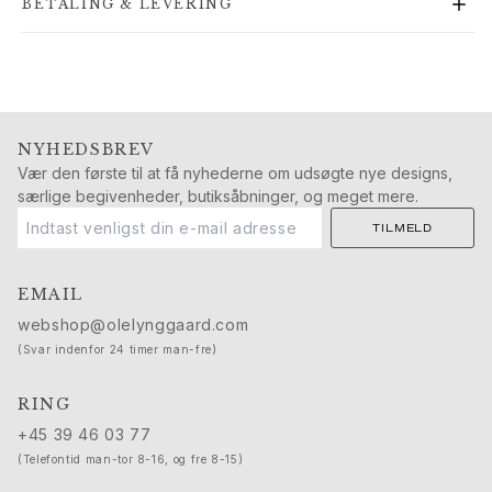
BETALING & LEVERING
Guld øreringe til kvinder
Guld armbånd til kvinder
Guld halskæder til kvinder
Guld vedhæng til kvinder
Forlovelse & Bryllup
NYHEDSBREV
Images_Wedding and engagment
Vær den første til at få nyhederne om udsøgte nye designs,
Forlovelse
særlige begivenheder, butiksåbninger, og meget mere.
Forlovelsesringe til hende
Forlovelsesringe til ham
TILMELD
Bryllup
Vielsesringe til hende
EMAIL
Vielsesringe til ham
webshop@olelynggaard.com
Bryllupsmykker til hende
(Svar indenfor 24 timer man-fre)
Bryllupssmykker til ham
Morgengaver til hende
RING
Morgengaver til ham
+45 39 46 03 77
Kollektioner
(Telefontid man-tor 8-16, og fre 8-15)
Solitaire