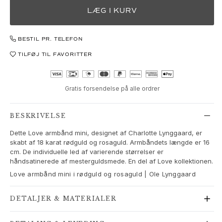
Love Bands
LÆG I KURV
Under the Sea
Wild Rose
BESTIL PR. TELEFON
Funky Stars
Hearts
TILFØJ TIL FAVORITTER
Images_Collections
SE ALLE KOLLEKTIONER
Materiale
Gratis forsendelse på alle ordrer
Guld
Hvidguld
BESKRIVELSE
Rosaguld
Dette Love armbånd mini, designet af Charlotte Lynggaard, er
Sølv
skabt af 18 karat rødguld og rosaguld. Armbåndets længde er 16
Diamanter
cm. De individuelle led af varierende størrelser er
Pavé diamanter
håndsatinerede af mesterguldsmede. En del af Love kollektionen.
Ædelsten
Love armbånd mini i rødguld og rosaguld | Ole Lynggaard
Perler
Læder
DETALJER & MATERIALER
Silke
Guld ringe til kvinder