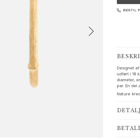
BESTIL 
BESKR
Designet af
udført i 18
diameter, e
par. En del 
Nature kreo
DETAL
BETAL