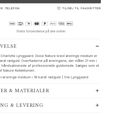
PR. TELEFON
TILFØJ TIL FAVORITTER
Gratis forsendelse på alle ordrer
IVELSE
 Charlotte Lynggaard. Disse Nature kreol øreringe medium er
 karat rødguld. Overfladerne på øreringene, der måler 21 mm i
r håndsatinerede af professionelle guldsmede. Sælges som et
af Nature Kollektionen.
l øreringe medium i 18 karat rødguld | Ole Lynggaard
JER & MATERIALER
ING & LEVERING