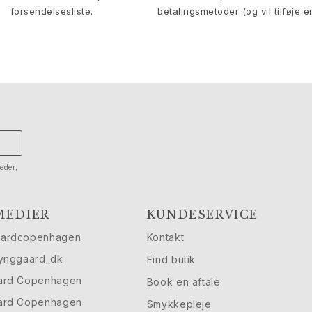
forsendelsesliste.
betalingsmetoder (og vil tilføje e
eder,
MEDIER
KUNDESERVICE
aardcopenhagen
Kontakt
lynggaard_dk
Find butik
ard Copenhagen
Book en aftale
ard Copenhagen
Smykkepleje