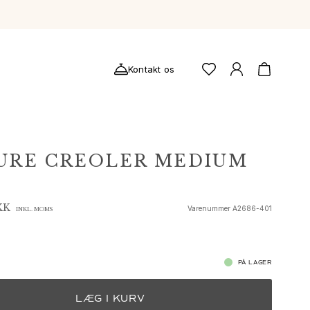
Kontakt os
URE CREOLER MEDIUM
KK
Varenummer
A2686-401
INKL. MOMS
PÅ LAGER
LÆG I KURV