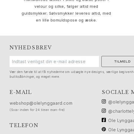
Solitaire
velour og silke, følger altid med
Nature
guldsmykker. Sølvsmykker leveres altid, med
Winter Frost
en lille bomuldspose og æske.
Lotus Pavé
Celebration
Love Bands
Forever Love
NYHEDSBREV
Love Rings
The Ring
TILMELD
Guides
Vær den første til at få nyhederne om udsøgte nye designs, særlige begivenh
Forlovelse- & Bryllupsguide
butiksåbninger, og meget mere.
Diamantguide
Størrelsesguide
E-MAIL
SOCIALE 
Gaver
@olelyngg
Images_Gifts
webshop@olelynggaard.com
Anledning
(Svar inden for 24 timer man-fre)
@charlotte
Dimissionsgaver
Ole Lyngga
Hestens år
TELEFON
Ole Lyngga
Bryllupsdag