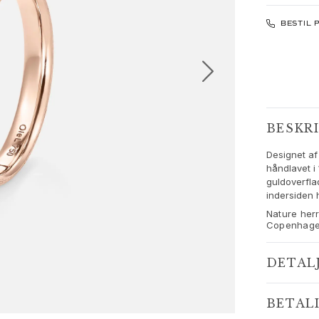
BESTIL 
BESKR
Designet af
håndlavet i
guldoverfla
indersiden h
Nature herr
Copenhag
DETAL
BETAL