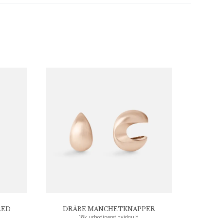
RED
DRÅBE MANCHETKNAPPER
18k urhodineret hvidguld