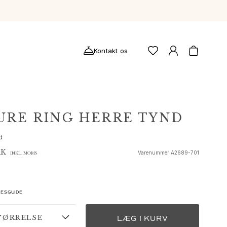
Kontakt os
URE RING HERRE TYND
d
KK
Varenummer
A2689-701
INKL. MOMS
ESGUIDE
TØRRELSE
LÆG I KURV