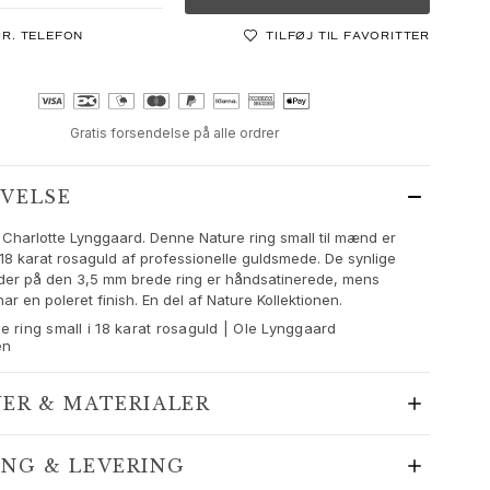
PR. TELEFON
TILFØJ TIL FAVORITTER
Gratis forsendelse på alle ordrer
IVELSE
 Charlotte Lynggaard. Denne Nature ring small til mænd er
 18 karat rosaguld af professionelle guldsmede. De synlige
der på den 3,5 mm brede ring er håndsatinerede, mens
ar en poleret finish. En del af Nature Kollektionen.
e ring small i 18 karat rosaguld | Ole Lynggaard
en
JER & MATERIALER
ING & LEVERING