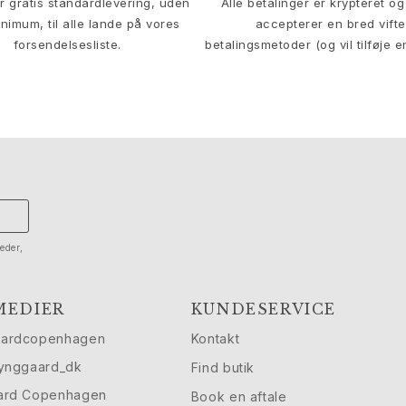
er gratis standardlevering, uden
Alle betalinger er krypteret og 
nimum, til alle lande på vores
accepterer en bred vifte
forsendelsesliste.
betalingsmetoder (og vil tilføje e
eder,
MEDIER
KUNDESERVICE
aardcopenhagen
Kontakt
lynggaard_dk
Find butik
ard Copenhagen
Book en aftale