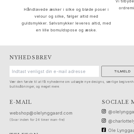
Vi tilbyd
Solitaire
ordremi
Håndlavede æsker i silke og bløde poser i
Nature
velour og silke, følger altid med
Winter Frost
guldsmykker. Sølvsmykker leveres altid, med
Lotus Pavé
en lille bomuldspose og æske.
Celebration
Love Bands
Forever Love
Love Rings
NYHEDSBREV
The Ring
Guides
TILMELD
Forlovelse- & Bryllupsguide
Diamantguide
Vær den første til at få nyhederne om udsøgte nye designs, særlige begivenh
butiksåbninger, og meget mere.
Størrelsesguide
Gaver
E-MAIL
SOCIALE 
Images_Gifts
Anledning
@olelyngg
webshop@olelynggaard.com
Dimissionsgaver
(Svar inden for 24 timer man-fre)
@charlotte
Hestens år
Ole Lyngga
Bryllupsdag