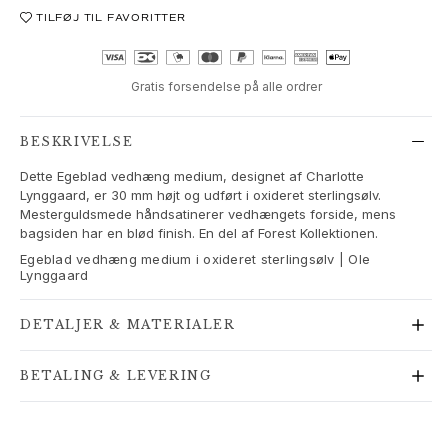
Love Bands
TILFØJ TIL FAVORITTER
Under the Sea
Wild Rose
Funky Stars
Gratis forsendelse på alle ordrer
Hearts
Images_Collections
BESKRIVELSE
SE ALLE KOLLEKTIONER
Dette Egeblad vedhæng medium, designet af Charlotte
Materiale
Lynggaard, er 30 mm højt og udført i oxideret sterlingsølv.
Guld
Mesterguldsmede håndsatinerer vedhængets forside, mens
Hvidguld
bagsiden har en blød finish. En del af Forest Kollektionen.
Rosaguld
Egeblad vedhæng medium i oxideret sterlingsølv | Ole
Sølv
Lynggaard
Diamanter
Pavé diamanter
DETALJER & MATERIALER
Ædelsten
Perler
BETALING & LEVERING
Læder
Silke
Guld ringe til kvinder