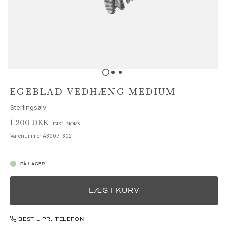
Sæt
Tilbehør
NYHEDER
MEST POPULÆRE
HIGH JEWELLERY
Kollektioner
Elephant
Shooting Stars
EGEBLAD VEDHÆNG MEDIUM
Nature
Sterlingsølv
Lotus
Bird Family
1.200 DKK
INKL. MOMS
Life
Varenummer
A3007-302
Horse
Forest
PÅ LAGER
Leaves
BoHo
LÆG I KURV
Snakes
Young Fish
Love
BESTIL PR. TELEFON