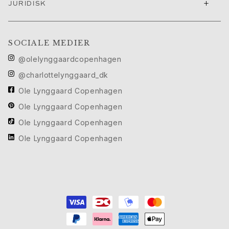
+
JURIDISK
Cannes filmfestival edit
Sculpted Silhouettes Edit
Personaliserede gaver
SOCIALE MEDIER
Gaver i sølv
Gaver til hende
@olelynggaardcopenhagen
Gaver til ham
@charlottelynggaard_dk
Til Ham
Ole Lynggaard Copenhagen
Images_For Him
Ole Lynggaard Copenhagen
Kategorier
Ringe
Ole Lynggaard Copenhagen
Armbånd
Ole Lynggaard Copenhagen
Halskæder
Manchetknapper
Charms
Brocher
Nøgleringe
Kollektioner
Julius