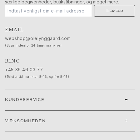
særlige begivenheder, butiksåbninger, og meget mere.
Push presents
Julegaver
TILMELD
Valentinsdag
Mors dag
EMAIL
Fars dag
webshop@olelynggaard.com
Passion
(Svar indenfor 24 timer man-fre)
Dyr
Farver
RING
Blomster
+45 39 46 03 77
Natur
(Telefontid man-tor 8-16, og fre 8-15)
Havet
Romantik
Symboler
+
KUNDESERVICE
Opdag
Nyheder
Mest populære
+
VIRKSOMHEDEN
En ikonisk begyndelse
Se smykkerne | A Place for Dreams
Ruud bryllupssmykker