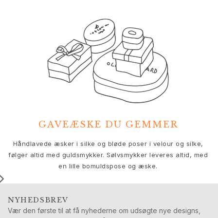
Nature
Winter Frost
Lotus Pavé
Celebration
Love Bands
Forever Love
Love Rings
The Ring
Guides
Forlovelse- & Bryllupsguide
Diamantguide
GAVEÆSKE DU GEMMER
Størrelsesguide
Gaver
V
Håndlavede æsker i silke og bløde poser i velour og silke,
Images_Gifts
følger altid med guldsmykker. Sølvsmykker leveres altid, med
Anledning
en lille bomuldspose og æske.
Dimissionsgaver
Hestens år
Bryllupsdag
NYHEDSBREV
Vær den første til at få nyhederne om udsøgte nye designs,
Fødselsdagsgaver