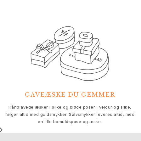
Nature
Winter Frost
Lotus Pavé
Celebration
Love Bands
Forever Love
Love Rings
The Ring
Guides
Forlovelse- & Bryllupsguide
Diamantguide
Størrelsesguide
Gaver
GAVEÆSKE DU GEMMER
Images_Gifts
Anledning
V
Håndlavede æsker i silke og bløde poser i velour og silke,
Dimissionsgaver
følger altid med guldsmykker. Sølvsmykker leveres altid, med
Hestens år
en lille bomuldspose og æske.
Bryllupsdag
Fødselsdagsgaver