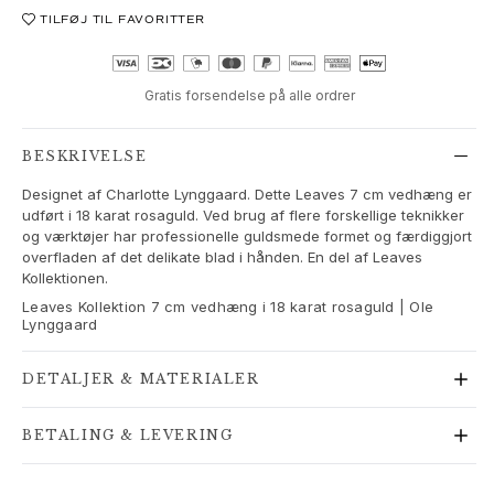
Love Bands
TILFØJ TIL FAVORITTER
Under the Sea
Wild Rose
Funky Stars
Gratis forsendelse på alle ordrer
Hearts
Images_Collections
BESKRIVELSE
SE ALLE KOLLEKTIONER
Designet af Charlotte Lynggaard. Dette Leaves 7 cm vedhæng er
Materiale
udført i 18 karat rosaguld. Ved brug af flere forskellige teknikker
Guld
og værktøjer har professionelle guldsmede formet og færdiggjort
Hvidguld
overfladen af det delikate blad i hånden. En del af Leaves
Rosaguld
Kollektionen.
Sølv
Leaves Kollektion 7 cm vedhæng i 18 karat rosaguld | Ole
Lynggaard
Diamanter
Pavé diamanter
DETALJER & MATERIALER
Ædelsten
Perler
Læder
BETALING & LEVERING
Silke
Guld ringe til kvinder