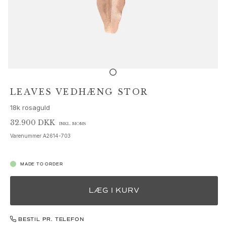
Sæt
Tilbehør
NYHEDER
MEST POPULÆRE
HIGH JEWELLERY
Kollektioner
Elephant
Shooting Stars
LEAVES VEDHÆNG STOR
Nature
18k rosaguld
Lotus
Bird Family
32.900 DKK
INKL. MOMS
Life
Varenummer
A2614-703
Horse
Forest
MADE TO ORDER
Leaves
BoHo
LÆG I KURV
Snakes
Young Fish
Love
BESTIL PR. TELEFON