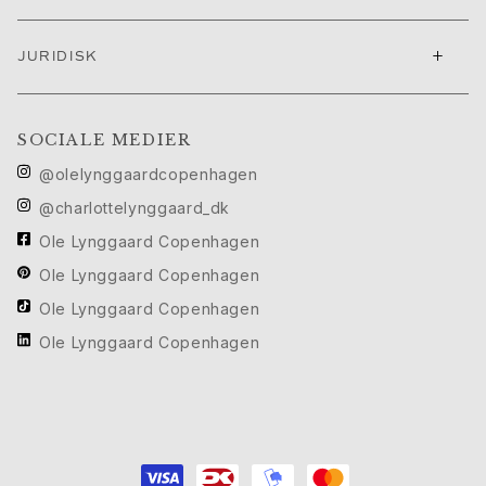
Cannes filmfestival edit
Sculpted Silhouettes Edit
+
JURIDISK
Personaliserede gaver
Gaver i sølv
Gaver til hende
SOCIALE MEDIER
Gaver til ham
@olelynggaardcopenhagen
Til Ham
Images_For Him
@charlottelynggaard_dk
Kategorier
Ole Lynggaard Copenhagen
Ringe
Ole Lynggaard Copenhagen
Armbånd
Halskæder
Ole Lynggaard Copenhagen
Manchetknapper
Ole Lynggaard Copenhagen
Charms
Brocher
Nøgleringe
Kollektioner
Julius