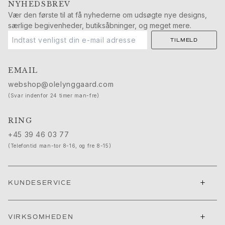
NYHEDSBREV
Push presents
Vær den første til at få nyhederne om udsøgte nye designs,
Julegaver
særlige begivenheder, butiksåbninger, og meget mere.
Valentinsdag
Mors dag
TILMELD
Fars dag
Passion
EMAIL
Dyr
webshop@olelynggaard.com
Farver
(Svar indenfor 24 timer man-fre)
Blomster
Natur
RING
Havet
+45 39 46 03 77
Romantik
(Telefontid man-tor 8-16, og fre 8-15)
Symboler
Opdag
Nyheder
+
KUNDESERVICE
Mest populære
En ikonisk begyndelse
Se smykkerne | A Place for Dreams
+
VIRKSOMHEDEN
Ruud bryllupssmykker