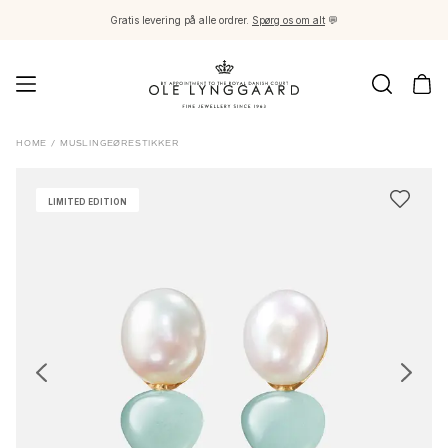
Gratis levering på alle ordrer.
Spørg os om alt
💬
Smykker
HOME
/
MUSLINGEØRESTIKKER
Images_Fine Jewellery
Kategorier
LIMITED EDITION
Ringe
Vedhæng
Halskæder
Øreringe par
Øreringe singles
Øreringevedhæng
Armbånd
Charms
Brocher
Perlekæder og kuglelåse