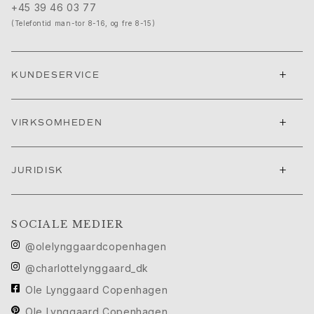
+45 39 46 03 77
Cannes filmfestival edit
(Telefontid man-tor 8-16, og fre 8-15)
Sculpted Silhouettes Edit
Personaliserede gaver
Gaver i sølv
+
KUNDESERVICE
Gaver til hende
Gaver til ham
Til Ham
+
VIRKSOMHEDEN
Images_For Him
Kategorier
Ringe
+
JURIDISK
Armbånd
Halskæder
Manchetknapper
SOCIALE MEDIER
Charms
@olelynggaardcopenhagen
Brocher
Nøgleringe
@charlottelynggaard_dk
Kollektioner
Ole Lynggaard Copenhagen
Julius
Ole Lynggaard Copenhagen