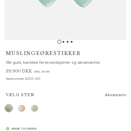
Sæt
Tilbehør
NYHEDER
MEST POPULÆRE
HIGH JEWELLERY
Kollektioner
Elephant
Shooting Stars
MUSLINGEØRESTIKKER
Nature
18k guld, barokke ferskvandsperler og akvamariner
Lotus
Bird Family
39.900 DKK
INKL. MOMS
Life
Varenummer
A3210-401
Horse
Forest
Akvamarin
VÆLG
STEN
Leaves
BoHo
Snakes
Young Fish
Love
MADE TO ORDER