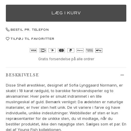
Love Bands
Under the Sea
LÆG I KURV
Wild Rose
Funky Stars
BESTIL PR. TELEFON
Hearts
Images_Collections
TILFØJ TIL FAVORITTER
SE ALLE KOLLEKTIONER
Materiale
Guld
Gratis forsendelse på alle ordrer
Hvidguld
Rosaguld
BESKRIVELSE
Sølv
Disse Shell ørestikker, designet af Sofia Lynggaard Normann, er
Diamanter
skabt i 18 karat rødguld, to barokke ferskvandsperler og to
Pavé diamanter
akvamariner. Hver perle er smukt indrammet i en lille
Ædelsten
muslingeskal af guld. Bemærk venligst: Da ædelsten er naturlige
materialer, er hver sten helt unik. De vil variere i farve og have
Perler
individuelle, unikke indeslutninger. Webbilleder af sten er kun
Læder
repræsentanter for de unikke sten, du vil modtage, når du
Silke
bestiller produktet, ikke den nøjagtige sten. Sælges som et par. En
Guld ringe til kvinder
del af Young Fish kollektionen.