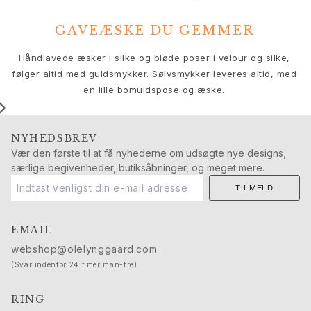
Push presents
Julegaver
GAVEÆSKE DU GEMMER
Valentinsdag
V
Mors dag
Håndlavede æsker i silke og bløde poser i velour og silke,
Fars dag
følger altid med guldsmykker. Sølvsmykker leveres altid, med
Passion
en lille bomuldspose og æske.
Dyr
Farver
NYHEDSBREV
Blomster
Vær den første til at få nyhederne om udsøgte nye designs,
Natur
særlige begivenheder, butiksåbninger, og meget mere.
Havet
TILMELD
Romantik
Symboler
Opdag
EMAIL
Nyheder
webshop@olelynggaard.com
Mest populære
(Svar indenfor 24 timer man-fre)
En ikonisk begyndelse
Se smykkerne | A Place for Dreams
RING
Ruud bryllupssmykker