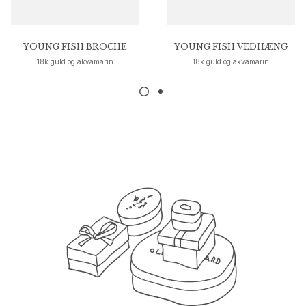
Nature
Winter Frost
Lotus Pavé
YOUNG FISH BROCHE
YOUNG FISH VEDHÆNG
Celebration
18k guld og akvamarin
18k guld og akvamarin
Love Bands
Forever Love
Love Rings
The Ring
Guides
Forlovelse- & Bryllupsguide
Diamantguide
Størrelsesguide
Gaver
Images_Gifts
Anledning
Dimissionsgaver
Hestens år
Bryllupsdag
Fødselsdagsgaver