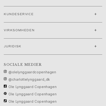
Cannes filmfestival edit
Sculpted Silhouettes Edit
+
KUNDESERVICE
Personaliserede gaver
Gaver i sølv
Gaver til hende
+
VIRKSOMHEDEN
Gaver til ham
Til Ham
Images_For Him
+
JURIDISK
Kategorier
Ringe
Armbånd
SOCIALE MEDIER
Halskæder
@olelynggaardcopenhagen
Manchetknapper
Charms
@charlottelynggaard_dk
Brocher
Ole Lynggaard Copenhagen
Nøgleringe
Ole Lynggaard Copenhagen
Kollektioner
Julius
Ole Lynggaard Copenhagen