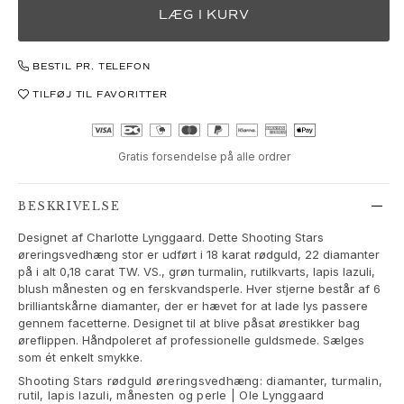
Love Bands
LÆG I KURV
Under the Sea
Wild Rose
BESTIL PR. TELEFON
Funky Stars
Hearts
TILFØJ TIL FAVORITTER
Images_Collections
SE ALLE KOLLEKTIONER
Gratis forsendelse på alle ordrer
Materiale
Guld
Hvidguld
BESKRIVELSE
Rosaguld
Designet af Charlotte Lynggaard. Dette Shooting Stars
Sølv
øreringsvedhæng stor er udført i 18 karat rødguld, 22 diamanter
Diamanter
på i alt 0,18 carat TW. VS., grøn turmalin, rutilkvarts, lapis lazuli,
blush månesten og en ferskvandsperle. Hver stjerne består af 6
Pavé diamanter
brilliantskårne diamanter, der er hævet for at lade lys passere
Ædelsten
gennem facetterne. Designet til at blive påsat ørestikker bag
Perler
øreflippen. Håndpoleret af professionelle guldsmede. Sælges
Læder
som ét enkelt smykke.
Silke
Shooting Stars rødguld øreringsvedhæng: diamanter, turmalin,
rutil, lapis lazuli, månesten og perle | Ole Lynggaard
Guld ringe til kvinder