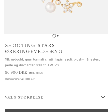
Sæt
Tilbehør
NYHEDER
MEST POPULÆRE
HIGH JEWELLERY
Kollektioner
Elephant
Shooting Stars
SHOOTING STARS
Nature
ØRERINGEVEDHÆNG
Lotus
18k rødguld, grøn turmalin, rutil, lapis lazuli, blush-månesten,
Bird Family
perle og diamanter 0,18 ct. TW. VS.
Life
Horse
36.900 DKK
INKL. MOMS
Forest
Varenummer
A3088-401
Leaves
BoHo
Snakes
VÆLG STØRRELSE
Young Fish
Love