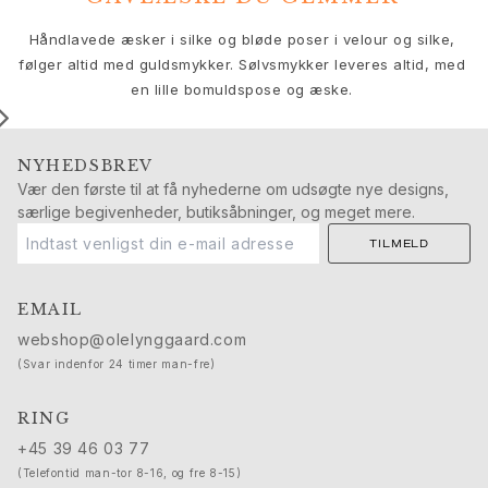
Push presents
Julegaver
V
Håndlavede æsker i silke og bløde poser i velour og silke,
Valentinsdag
følger altid med guldsmykker. Sølvsmykker leveres altid, med
Mors dag
en lille bomuldspose og æske.
Fars dag
Passion
NYHEDSBREV
Dyr
Vær den første til at få nyhederne om udsøgte nye designs,
Farver
særlige begivenheder, butiksåbninger, og meget mere.
Blomster
Natur
TILMELD
Havet
Romantik
EMAIL
Symboler
webshop@olelynggaard.com
Opdag
(Svar indenfor 24 timer man-fre)
Nyheder
Mest populære
RING
En ikonisk begyndelse
+45 39 46 03 77
Se smykkerne | A Place for Dreams
(Telefontid man-tor 8-16, og fre 8-15)
Ruud bryllupssmykker