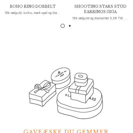
Nature
BOHO RING DOBBELT
SHOOTING STARS STUD
Winter Frost
EARRINGS GIGA
18k rødguld, turkis, mørk opal og diamanter
Lotus Pavé
18k rødguld og diamanter 0,98 TW. VS.
Celebration
Love Bands
Forever Love
Love Rings
The Ring
Guides
Forlovelse- & Bryllupsguide
Diamantguide
Størrelsesguide
Gaver
Images_Gifts
Anledning
Dimissionsgaver
Hestens år
Bryllupsdag
Fødselsdagsgaver
GAVEÆSKE DU GEMMER