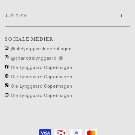
Cannes filmfestival edit
Sculpted Silhouettes Edit
+
JURIDISK
Personaliserede gaver
Gaver i sølv
Gaver til hende
SOCIALE MEDIER
Gaver til ham
Til Ham
@olelynggaardcopenhagen
Images_For Him
@charlottelynggaard_dk
Kategorier
Ole Lynggaard Copenhagen
Ringe
Ole Lynggaard Copenhagen
Armbånd
Halskæder
Ole Lynggaard Copenhagen
Manchetknapper
Ole Lynggaard Copenhagen
Charms
Brocher
Nøgleringe
Kollektioner
Julius