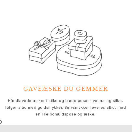
Nature
Winter Frost
Lotus Pavé
Celebration
Love Bands
Forever Love
Love Rings
The Ring
Guides
Forlovelse- & Bryllupsguide
Diamantguide
Størrelsesguide
Gaver
GAVEÆSKE DU GEMMER
Images_Gifts
Anledning
V
Håndlavede æsker i silke og bløde poser i velour og silke,
Dimissionsgaver
følger altid med guldsmykker. Sølvsmykker leveres altid, med
Hestens år
en lille bomuldspose og æske.
Bryllupsdag
Fødselsdagsgaver