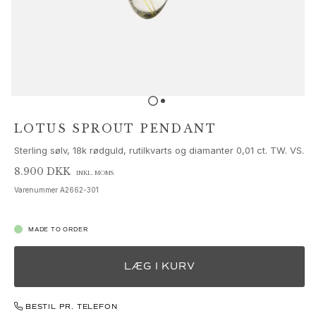
Sæt
Tilbehør
NYHEDER
MEST POPULÆRE
HIGH JEWELLERY
Kollektioner
Elephant
Shooting Stars
LOTUS SPROUT PENDANT
Nature
Sterling sølv, 18k rødguld, rutilkvarts og diamanter 0,01 ct. TW. VS.
Lotus
Bird Family
8.900 DKK
INKL. MOMS
Life
Varenummer
A2662-301
Horse
Forest
MADE TO ORDER
Leaves
BoHo
LÆG I KURV
Snakes
Young Fish
Love
BESTIL PR. TELEFON