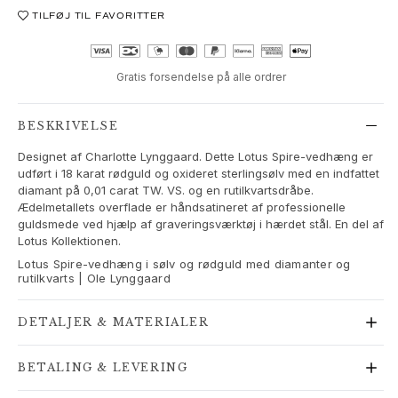
Love Bands
TILFØJ TIL FAVORITTER
Under the Sea
Wild Rose
Funky Stars
Gratis forsendelse på alle ordrer
Hearts
Images_Collections
BESKRIVELSE
SE ALLE KOLLEKTIONER
Designet af Charlotte Lynggaard. Dette Lotus Spire-vedhæng er
Materiale
udført i 18 karat rødguld og oxideret sterlingsølv med en indfattet
Guld
diamant på 0,01 carat TW. VS. og en rutilkvartsdråbe.
Hvidguld
Ædelmetallets overflade er håndsatineret af professionelle
Rosaguld
guldsmede ved hjælp af graveringsværktøj i hærdet stål. En del af
Lotus Kollektionen.
Sølv
Diamanter
Lotus Spire-vedhæng i sølv og rødguld med diamanter og
rutilkvarts | Ole Lynggaard
Pavé diamanter
Ædelsten
DETALJER & MATERIALER
Perler
Læder
BETALING & LEVERING
Silke
Guld ringe til kvinder