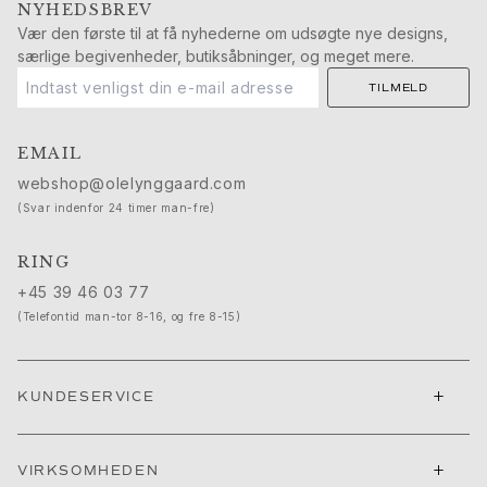
NYHEDSBREV
Push presents
Vær den første til at få nyhederne om udsøgte nye designs,
Julegaver
særlige begivenheder, butiksåbninger, og meget mere.
Valentinsdag
Mors dag
TILMELD
Fars dag
Passion
EMAIL
Dyr
webshop@olelynggaard.com
Farver
(Svar indenfor 24 timer man-fre)
Blomster
Natur
RING
Havet
+45 39 46 03 77
Romantik
(Telefontid man-tor 8-16, og fre 8-15)
Symboler
Opdag
Nyheder
+
KUNDESERVICE
Mest populære
En ikonisk begyndelse
Se smykkerne | A Place for Dreams
+
VIRKSOMHEDEN
Ruud bryllupssmykker