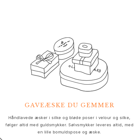
Nature
Winter Frost
Lotus Pavé
Celebration
Love Bands
Forever Love
Love Rings
The Ring
Guides
Forlovelse- & Bryllupsguide
Diamantguide
Størrelsesguide
Gaver
Images_Gifts
GAVEÆSKE DU GEMMER
Anledning
Dimissionsgaver
V
Håndlavede æsker i silke og bløde poser i velour og silke,
Hestens år
følger altid med guldsmykker. Sølvsmykker leveres altid, med
Bryllupsdag
en lille bomuldspose og æske.
Fødselsdagsgaver