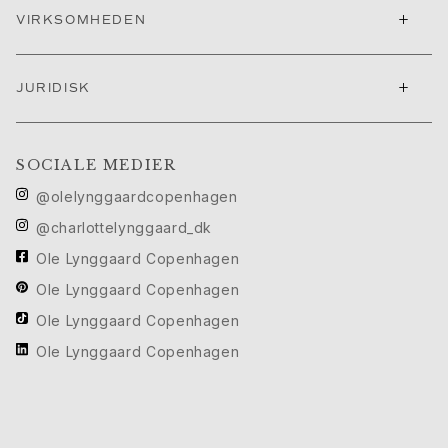
Cannes filmfestival edit
+
VIRKSOMHEDEN
Sculpted Silhouettes Edit
Personaliserede gaver
+
Gaver i sølv
JURIDISK
Gaver til hende
Gaver til ham
Til Ham
SOCIALE MEDIER
Images_For Him
@olelynggaardcopenhagen
Kategorier
@charlottelynggaard_dk
Ringe
Armbånd
Ole Lynggaard Copenhagen
Halskæder
Ole Lynggaard Copenhagen
Manchetknapper
Ole Lynggaard Copenhagen
Charms
Ole Lynggaard Copenhagen
Brocher
Nøgleringe
Kollektioner
Julius