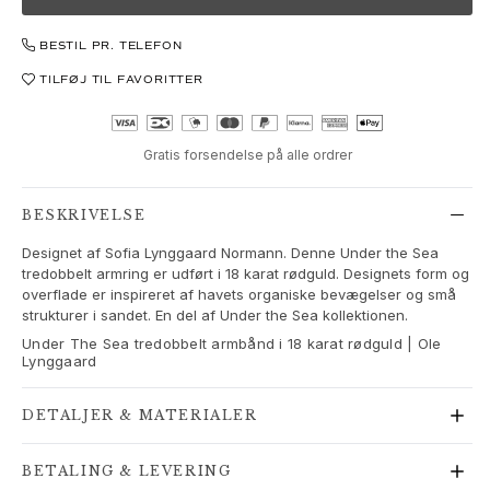
Love Bands
Under the Sea
BESTIL PR. TELEFON
Wild Rose
TILFØJ TIL FAVORITTER
Funky Stars
Hearts
Images_Collections
Gratis forsendelse på alle ordrer
SE ALLE KOLLEKTIONER
Materiale
BESKRIVELSE
Guld
Hvidguld
Designet af Sofia Lynggaard Normann. Denne Under the Sea
Rosaguld
tredobbelt armring er udført i 18 karat rødguld. Designets form og
overflade er inspireret af havets organiske bevægelser og små
Sølv
strukturer i sandet. En del af Under the Sea kollektionen.
Diamanter
Under The Sea tredobbelt armbånd i 18 karat rødguld | Ole
Pavé diamanter
Lynggaard
Ædelsten
Perler
DETALJER & MATERIALER
Læder
Silke
BETALING & LEVERING
Guld ringe til kvinder