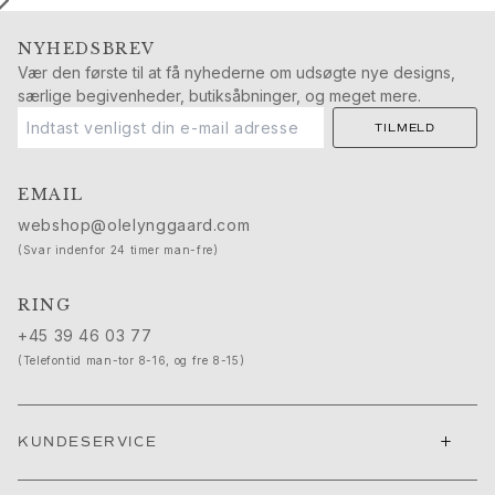
Push presents
Julegaver
NYHEDSBREV
Valentinsdag
Vær den første til at få nyhederne om udsøgte nye designs,
Mors dag
særlige begivenheder, butiksåbninger, og meget mere.
Fars dag
TILMELD
Passion
Dyr
EMAIL
Farver
Blomster
webshop@olelynggaard.com
Natur
(Svar indenfor 24 timer man-fre)
Havet
Romantik
RING
Symboler
+45 39 46 03 77
Opdag
(Telefontid man-tor 8-16, og fre 8-15)
Nyheder
Mest populære
En ikonisk begyndelse
+
KUNDESERVICE
Se smykkerne | A Place for Dreams
Ruud bryllupssmykker