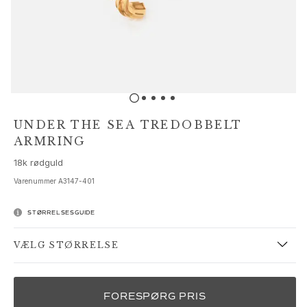
Sæt
Tilbehør
NYHEDER
MEST POPULÆRE
HIGH JEWELLERY
Kollektioner
Elephant
Shooting Stars
UNDER THE SEA TREDOBBELT
Nature
ARMRING
Lotus
18k rødguld
Bird Family
Life
Varenummer
A3147-401
Horse
Forest
STØRRELSESGUIDE
Leaves
VÆLG STØRRELSE
BoHo
Snakes
Young Fish
FORESPØRG PRIS
Love