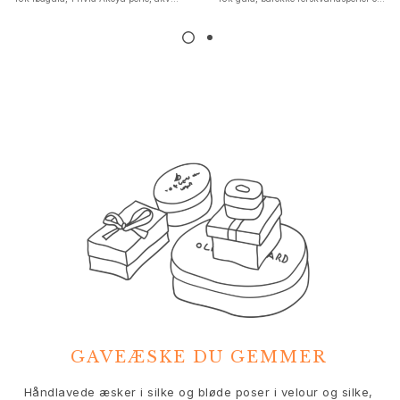
Nature
Winter Frost
Lotus Pavé
Celebration
Love Bands
Forever Love
Love Rings
The Ring
Guides
Forlovelse- & Bryllupsguide
Diamantguide
Størrelsesguide
Gaver
Images_Gifts
Anledning
Dimissionsgaver
Hestens år
GAVEÆSKE DU GEMMER
Bryllupsdag
Fødselsdagsgaver
V
Håndlavede æsker i silke og bløde poser i velour og silke,