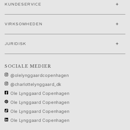
+
KUNDESERVICE
Cannes filmfestival edit
Sculpted Silhouettes Edit
Personaliserede gaver
+
VIRKSOMHEDEN
Gaver i sølv
Gaver til hende
Gaver til ham
+
JURIDISK
Til Ham
Images_For Him
Kategorier
SOCIALE MEDIER
Ringe
Armbånd
@olelynggaardcopenhagen
Halskæder
@charlottelynggaard_dk
Manchetknapper
Ole Lynggaard Copenhagen
Charms
Ole Lynggaard Copenhagen
Brocher
Nøgleringe
Ole Lynggaard Copenhagen
Kollektioner
Ole Lynggaard Copenhagen
Julius