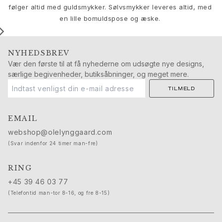
Push presents
følger altid med guldsmykker. Sølvsmykker leveres altid, med
Julegaver
en lille bomuldspose og æske.
Valentinsdag
Mors dag
Fars dag
NYHEDSBREV
Vær den første til at få nyhederne om udsøgte nye designs,
Passion
særlige begivenheder, butiksåbninger, og meget mere.
Dyr
Farver
TILMELD
Blomster
Natur
EMAIL
Havet
webshop@olelynggaard.com
Romantik
(Svar indenfor 24 timer man-fre)
Symboler
Opdag
RING
Nyheder
+45 39 46 03 77
Mest populære
(Telefontid man-tor 8-16, og fre 8-15)
En ikonisk begyndelse
Se smykkerne | A Place for Dreams
Ruud bryllupssmykker