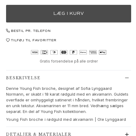
Love Bands
Under the Sea
LÆG I KURV
Wild Rose
Funky Stars
BESTIL PR. TELEFON
Hearts
Images_Collections
TILFØJ TIL FAVORITTER
SE ALLE KOLLEKTIONER
Materiale
Guld
Gratis forsendelse på alle ordrer
Hvidguld
Rosaguld
BESKRIVELSE
Sølv
Denne Young Fish broche, designet af Sofia Lynggaard
Diamanter
Normann, er skabt i 18 karat rødguld med en akvamarin. Guldets
Pavé diamanter
overflade er omhyggeligt satineret i hånden, hvilket frembringer
Ædelsten
en unik tekstur. Akvamarinen er 11 mm bred. Vedhæng sælges
separat. En del af Young Fish kollektionen.
Perler
Læder
Young Fish broche i rødguld med akvamarin | Ole Lynggaard
Silke
Guld ringe til kvinder
DETALJER & MATERIALER