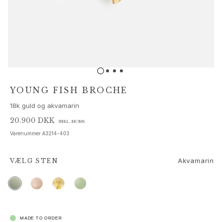
Sæt
Tilbehør
NYHEDER
MEST POPULÆRE
HIGH JEWELLERY
Kollektioner
Elephant
Shooting Stars
YOUNG FISH BROCHE
Nature
18k guld og akvamarin
Lotus
Bird Family
20.900 DKK
INKL. MOMS
Life
Varenummer
A3214-403
Horse
Forest
Akvamarin
VÆLG
STEN
Leaves
BoHo
Snakes
Young Fish
Love
MADE TO ORDER