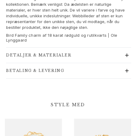
kollektionen. Bemærk venligst: Da ædelsten er naturlige
Guld øreringe til kvinder
materialer, er hver sten helt unik. De vil variere i farve og have
Guld armbånd til kvinder
individuelle, unikke indeslutninger. Webbilleder af sten er kun
Guld halskæder til kvinder
repræsentanter for den unikke sten, du vil modtage, når du
Guld vedhæng til kvinder
bestiller produktet, ikke den nøjagtige sten.
Forlovelse & Bryllup
Bird Family charm af 18 karat rødguld og rutilkvarts | Ole
Lynggaard
Images_Wedding and engagment
Forlovelse
DETALJER & MATERIALER
Forlovelsesringe til hende
Forlovelsesringe til ham
Bryllup
BETALING & LEVERING
Vielsesringe til hende
Vielsesringe til ham
Bryllupsmykker til hende
Bryllupssmykker til ham
STYLE MED
Morgengaver til hende
Morgengaver til ham
Kollektioner
Solitaire