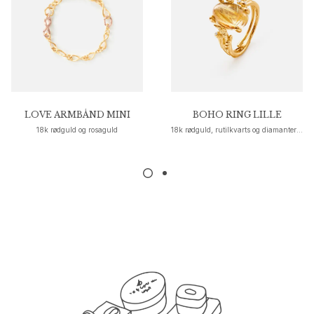
Nature
Winter Frost
Lotus Pavé
Celebration
Love Bands
Forever Love
Love Rings
LOVE ARMBÅND MINI
BOHO RING LILLE
The Ring
18k rødguld og rosaguld
18k rødguld, rutilkvarts og diamanter 0,02 carat TW. VS.
Guides
Forlovelse- & Bryllupsguide
Diamantguide
Størrelsesguide
Gaver
Images_Gifts
Anledning
Dimissionsgaver
Hestens år
Bryllupsdag
Fødselsdagsgaver