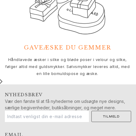
Push presents
Julegaver
Valentinsdag
Mors dag
Fars dag
Passion
Dyr
GAVEÆSKE DU GEMMER
Farver
V
Håndlavede æsker i silke og bløde poser i velour og silke,
Blomster
følger altid med guldsmykker. Sølvsmykker leveres altid, med
Natur
en lille bomuldspose og æske.
Havet
Romantik
Symboler
NYHEDSBREV
Opdag
Vær den første til at få nyhederne om udsøgte nye designs,
Nyheder
særlige begivenheder, butiksåbninger, og meget mere.
Mest populære
TILMELD
En ikonisk begyndelse
Se smykkerne | A Place for Dreams
Ruud bryllupssmykker
EMAIL