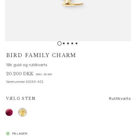
Sæt
Tilbehør
NYHEDER
MEST POPULÆRE
HIGH JEWELLERY
Kollektioner
Elephant
Shooting Stars
BIRD FAMILY CHARM
Nature
18k guld og rutilkvarts
Lotus
Bird Family
20.200 DKK
INKL. MOMS
Life
Varenummer
A3260-402
Horse
Forest
Rutilkvarts
VÆLG
STEN
Leaves
BoHo
Snakes
Young Fish
Love
PÅ LAGER