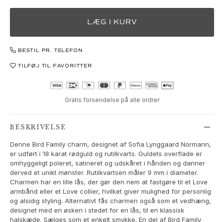
Love Bands
Under the Sea
LÆG I KURV
Wild Rose
Funky Stars
BESTIL PR. TELEFON
Hearts
Images_Collections
TILFØJ TIL FAVORITTER
SE ALLE KOLLEKTIONER
Materiale
Guld
Gratis forsendelse på alle ordrer
Hvidguld
Rosaguld
BESKRIVELSE
Sølv
Denne Bird Family charm, designet af Sofia Lynggaard Normann,
Diamanter
er udført i 18 karat rødguld og rutilkvarts. Guldets overflade er
Pavé diamanter
omhyggeligt poleret, satineret og udskåret i hånden og danner
Ædelsten
derved et unikt mønster. Rutilkvartsen måler 9 mm i diameter.
Charmen har en lille lås, der gør den nem at fastgøre til et Love
Perler
armbånd eller et Love collier, hvilket giver mulighed for personlig
Læder
og alsidig styling. Alternativt fås charmen også som et vedhæng,
Silke
designet med en øsken i stedet for en lås, til en klassisk
Guld ringe til kvinder
halskæde. Sælges som et enkelt smykke. En del af Bird Family