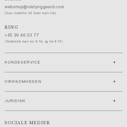
Cannes filmfestival edit
webshop@olelynggaard.com
Sculpted Silhouettes Edit
(Svar indenfor 24 timer man-fre)
Personaliserede gaver
Gaver i sølv
RING
Gaver til hende
+45 39 46 03 77
Gaver til ham
(Telefontid man-tor 8-16, og fre 8-15)
Til Ham
Images_For Him
Kategorier
+
KUNDESERVICE
Ringe
Armbånd
Halskæder
+
VIRKSOMHEDEN
Manchetknapper
Charms
Brocher
+
JURIDISK
Nøgleringe
Kollektioner
Julius
SOCIALE MEDIER