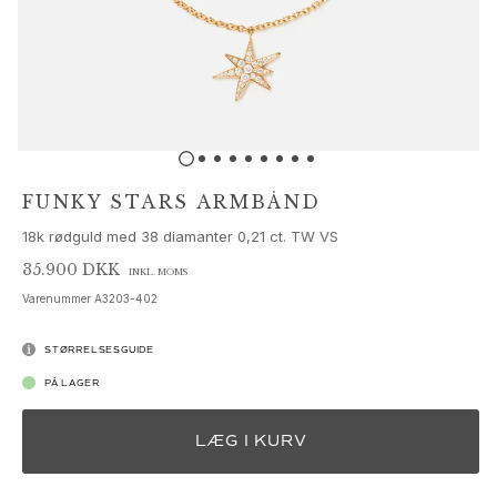
Sæt
Tilbehør
NYHEDER
MEST POPULÆRE
HIGH JEWELLERY
Kollektioner
Elephant
Shooting Stars
FUNKY STARS ARMBÅND
Nature
18k rødguld med 38 diamanter 0,21 ct. TW VS
Lotus
Bird Family
35.900 DKK
INKL. MOMS
Life
Varenummer
A3203-402
Horse
Forest
STØRRELSESGUIDE
Leaves
PÅ LAGER
BoHo
Snakes
LÆG I KURV
Young Fish
Love