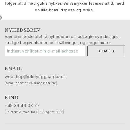
Push presents
følger altid med guldsmykker. Sølvsmykker leveres altid, med
Julegaver
en lille bomuldspose og æske.
Valentinsdag
Mors dag
NYHEDSBREV
Fars dag
Vær den første til at få nyhederne om udsøgte nye designs,
Passion
særlige begivenheder, butiksåbninger, og meget mere.
Dyr
Farver
TILMELD
Blomster
Natur
EMAIL
Havet
webshop@olelynggaard.com
Romantik
(Svar indenfor 24 timer man-fre)
Symboler
Opdag
RING
Nyheder
+45 39 46 03 77
Mest populære
(Telefontid man-tor 8-16, og fre 8-15)
En ikonisk begyndelse
Se smykkerne | A Place for Dreams
Ruud bryllupssmykker