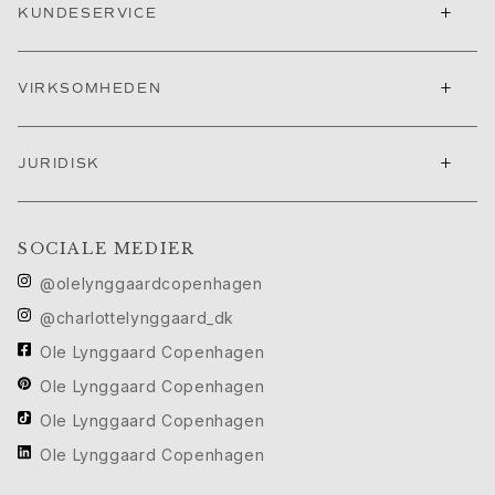
+
KUNDESERVICE
Cannes filmfestival edit
Sculpted Silhouettes Edit
Personaliserede gaver
+
VIRKSOMHEDEN
Gaver i sølv
Gaver til hende
Gaver til ham
+
JURIDISK
Til Ham
Images_For Him
Kategorier
SOCIALE MEDIER
Ringe
@olelynggaardcopenhagen
Armbånd
Halskæder
@charlottelynggaard_dk
Manchetknapper
Ole Lynggaard Copenhagen
Charms
Ole Lynggaard Copenhagen
Brocher
Nøgleringe
Ole Lynggaard Copenhagen
Kollektioner
Ole Lynggaard Copenhagen
Julius