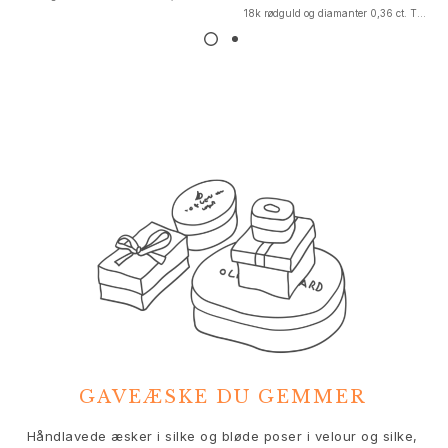
Nature
18k rødguld og diamanter 0,36 ct. TW. VS.
Winter Frost
Lotus Pavé
Celebration
Love Bands
Forever Love
Love Rings
The Ring
Guides
Forlovelse- & Bryllupsguide
Diamantguide
Størrelsesguide
Gaver
Images_Gifts
Anledning
Dimissionsgaver
Hestens år
GAVEÆSKE DU GEMMER
Bryllupsdag
Fødselsdagsgaver
V
Håndlavede æsker i silke og bløde poser i velour og silke,