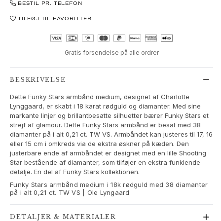
BESTIL PR. TELEFON
Love Bands
Under the Sea
TILFØJ TIL FAVORITTER
Wild Rose
Funky Stars
Hearts
Gratis forsendelse på alle ordrer
Images_Collections
SE ALLE KOLLEKTIONER
BESKRIVELSE
Materiale
Dette Funky Stars armbånd medium, designet af Charlotte
Guld
Lynggaard, er skabt i 18 karat rødguld og diamanter. Med sine
Hvidguld
markante linjer og brillantbesatte silhuetter bærer Funky Stars et
Rosaguld
strejf af glamour. Dette Funky Stars armbånd er besat med 38
diamanter på i alt 0,21 ct. TW VS. Armbåndet kan justeres til 17, 16
Sølv
eller 15 cm i omkreds via de ekstra øskner på kæden. Den
Diamanter
justerbare ende af armbåndet er designet med en lille Shooting
Pavé diamanter
Star bestående af diamanter, som tilføjer en ekstra funklende
Ædelsten
detalje. En del af Funky Stars kollektionen.
Perler
Funky Stars armbånd medium i 18k rødguld med 38 diamanter
på i alt 0,21 ct. TW VS | Ole Lyngaard
Læder
Silke
DETALJER & MATERIALER
Guld ringe til kvinder