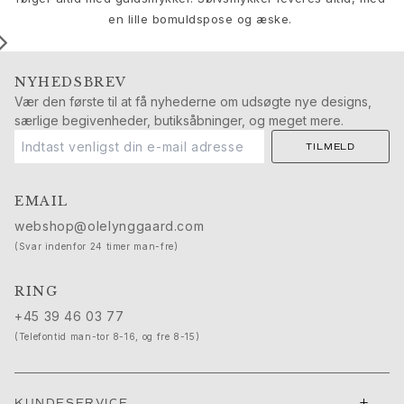
Push presents
en lille bomuldspose og æske.
Julegaver
Valentinsdag
Mors dag
NYHEDSBREV
Fars dag
Vær den første til at få nyhederne om udsøgte nye designs,
Passion
særlige begivenheder, butiksåbninger, og meget mere.
Dyr
TILMELD
Farver
Blomster
EMAIL
Natur
Havet
webshop@olelynggaard.com
Romantik
(Svar indenfor 24 timer man-fre)
Symboler
Opdag
RING
Nyheder
+45 39 46 03 77
Mest populære
(Telefontid man-tor 8-16, og fre 8-15)
En ikonisk begyndelse
Se smykkerne | A Place for Dreams
Ruud bryllupssmykker
+
KUNDESERVICE