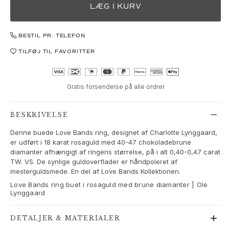
Love Bands
LÆG I KURV
Under the Sea
Wild Rose
BESTIL PR. TELEFON
Funky Stars
TILFØJ TIL FAVORITTER
Hearts
Images_Collections
SE ALLE KOLLEKTIONER
Gratis forsendelse på alle ordrer
Materiale
Guld
Hvidguld
BESKRIVELSE
Rosaguld
Denne buede Love Bands ring, designet af Charlotte Lynggaard,
Sølv
er udført i 18 karat rosaguld med 40-47 chokoladebrune
Diamanter
diamanter afhængigt af ringens størrelse, på i alt 0,40-0,47 carat
TW. VS. De synlige guldoverflader er håndpoleret af
Pavé diamanter
mesterguldsmede. En del af Love Bands Kollektionen.
Ædelsten
Love Bands ring buet i rosaguld med brune diamanter | Ole
Perler
Lynggaard
Læder
Silke
DETALJER & MATERIALER
Guld ringe til kvinder