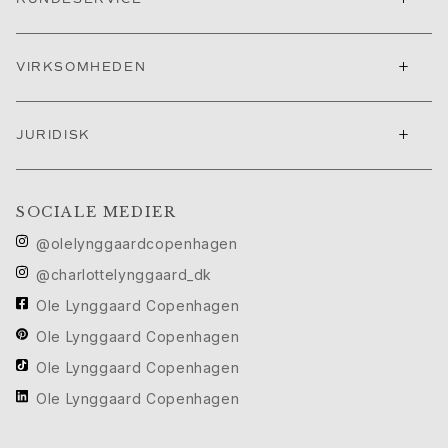
Cannes filmfestival edit
Sculpted Silhouettes Edit
+
Personaliserede gaver
VIRKSOMHEDEN
Gaver i sølv
Gaver til hende
+
JURIDISK
Gaver til ham
Til Ham
Images_For Him
Kategorier
SOCIALE MEDIER
Ringe
@olelynggaardcopenhagen
Armbånd
@charlottelynggaard_dk
Halskæder
Manchetknapper
Ole Lynggaard Copenhagen
Charms
Ole Lynggaard Copenhagen
Brocher
Ole Lynggaard Copenhagen
Nøgleringe
Ole Lynggaard Copenhagen
Kollektioner
Julius