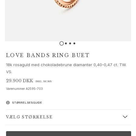
Sæt
Tilbehør
NYHEDER
MEST POPULÆRE
HIGH JEWELLERY
Kollektioner
Elephant
Shooting Stars
LOVE BANDS RING BUET
Nature
18k rosaguld med chokoladebrune diamanter 0,40-0,47 ct. TW.
Lotus
VS.
Bird Family
Life
29.900 DKK
INKL. MOMS
Horse
Varenummer
A2595-703
Forest
Leaves
STØRRELSESGUIDE
BoHo
Snakes
VÆLG STØRRELSE
Young Fish
Love